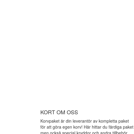
KORT OM OSS
Korvpaket är din leverantör av kompletta paket
för att göra egen korv! Här hittar du färdiga paket
men också special kryddor och andra tillbehör