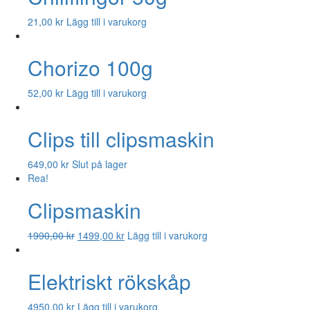
21,00
kr
Lägg till i varukorg
Chorizo 100g
52,00
kr
Lägg till i varukorg
Clips till clipsmaskin
649,00
kr
Slut på lager
Rea!
Clipsmaskin
Det
Det
1990,00
kr
1499,00
kr
Lägg till i varukorg
ursprungliga
nuvarande
priset
priset
Elektriskt rökskåp
var:
är:
1990,00 kr.
1499,00 kr.
4950,00
kr
Lägg till i varukorg