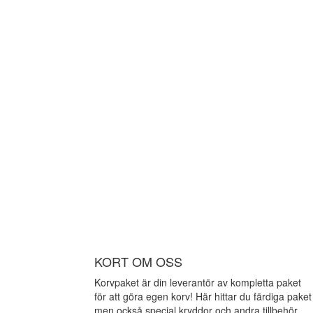
KORT OM OSS
Korvpaket är din leverantör av kompletta paket
för att göra egen korv! Här hittar du färdiga paket
men också special kryddor och andra tillbehör