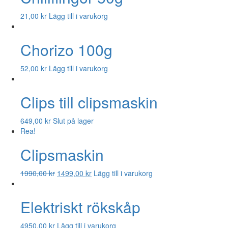
21,00
kr
Lägg till i varukorg
Chorizo 100g
52,00
kr
Lägg till i varukorg
Clips till clipsmaskin
649,00
kr
Slut på lager
Rea!
Clipsmaskin
Det
Det
1990,00
kr
1499,00
kr
Lägg till i varukorg
ursprungliga
nuvarande
priset
priset
Elektriskt rökskåp
var:
är:
1990,00 kr.
1499,00 kr.
4950,00
kr
Lägg till i varukorg