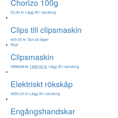
Chorizo 100g
52,00
kr
Lägg till i varukorg
Clips till clipsmaskin
649,00
kr
Slut på lager
Rea!
Clipsmaskin
Det
Det
1990,00
kr
1499,00
kr
Lägg till i varukorg
ursprungliga
nuvarande
priset
priset
Elektriskt rökskåp
var:
är:
1990,00 kr.
1499,00 kr.
4950,00
kr
Lägg till i varukorg
Engångshandskar