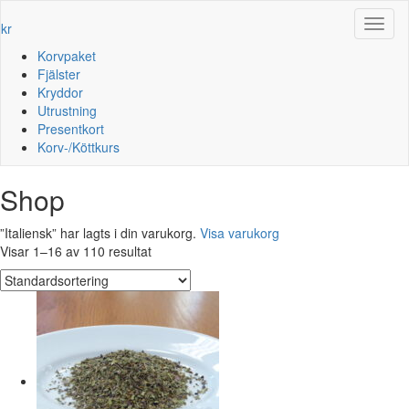
Toggl
kr
naviga
Korvpaket
Fjälster
Kryddor
Utrustning
Presentkort
Korv-/Köttkurs
Shop
”Italiensk” har lagts i din varukorg.
Visa varukorg
Visar 1–16 av 110 resultat