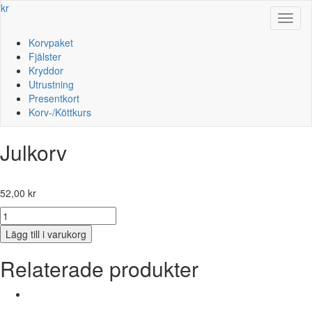
kr
Toggl
naviga
Korvpaket
Fjälster
Kryddor
Utrustning
Presentkort
Korv-/Köttkurs
Julkorv
52,00
kr
Julkorv
mängd
Lägg till i varukorg
Relaterade produkter