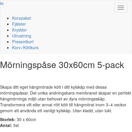
kr
Toggl
naviga
Korvpaket
Fjälster
Kryddor
Utrustning
Presentkort
Korv-/Köttkurs
Mörningspåse 30x60cm 5-pack
Skapa ditt eget hängmörade kött i ditt kylskåp med dessa
mörningspåsar. Det unika andningsbara membranet skapar en perfekt
hängmörnings miljö utan behovet av dyra mörningsskåp.
Transformera vilt eller annat rött kött till hängmörat inom 3–4 veckor
genom att använda ett vanligt kylskåp. Utan kladd, utan lukt.
Storlek:
30 x 60cm
Antal:
5st