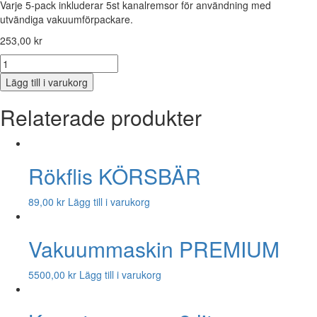
Varje 5-pack inkluderar 5st kanalremsor för användning med
utvändiga vakuumförpackare.
253,00
kr
Mörningspåse
30x60cm
Lägg till i varukorg
5-
pack
Relaterade produkter
mängd
Rökflis KÖRSBÄR
89,00
kr
Lägg till i varukorg
Vakuummaskin PREMIUM
5500,00
kr
Lägg till i varukorg