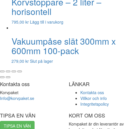
Korvstoppare – 2 liter –
horisontell
795,00
kr
Lägg till i varukorg
Vakuumpåse slät 300mm x
600mm 100-pack
279,00
kr
Slut på lager
Kontakta oss
LÄNKAR
Korvpaket
Kontakta oss
Info@korvpaket.se
Villkor och info
Integritetspolicy
TIPSA EN VÄN
KORT OM OSS
Korvpaket är din leverantör av
TIPSA EN VÄN