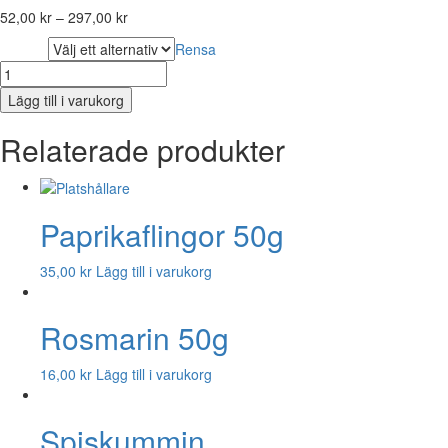
52,00
kr
–
297,00
kr
Rensa
storlek
Kryddblandning
salsiccia
Lägg till i varukorg
fänkål
mängd
Relaterade produkter
Paprikaflingor 50g
35,00
kr
Lägg till i varukorg
Rosmarin 50g
16,00
kr
Lägg till i varukorg
Spiskummin