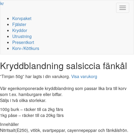
kr
Toggl
naviga
Korvpaket
Fjälster
Kryddor
Utrustning
Presentkort
Korv-/Köttkurs
Kryddblandning salsiccia fänkål
”Timjan 50g” har lagts i din varukorg.
Visa varukorg
Vår egenkomponerade kryddblandning som passar lika bra till korv
som t.ex. hamburgare eller biffar.
Säljs i två olika storlekar.
100g burk – räcker till ca 2kg färs
1kg påse – räcker till ca 20kg färs
Innehåller
Nitritsalt(E250), vitlök, svartpeppar, cayennepeppar och fänkålsfrön.