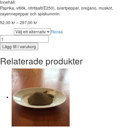
Innehåll:
Paprika, vitlök, nitritsalt(E250), svartpeppar, oregano, muskot,
cayennepeppar och spiskummin.
52,00
kr
–
297,00
kr
Rensa
storlek
Kryddblandning
Chorizo
Lägg till i varukorg
mängd
Relaterade produkter