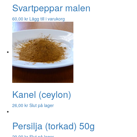
Svartpeppar malen
60,00
kr
Lägg till i varukorg
Kanel (ceylon)
26,00
kr
Slut på lager
Persilja (torkad) 50g
29,00
kr
Slut på lager