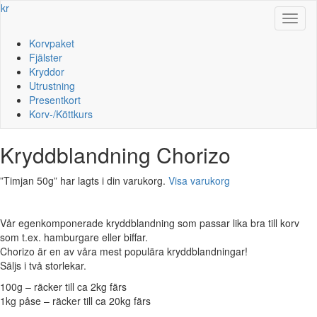
kr
Toggl
naviga
Korvpaket
Fjälster
Kryddor
Utrustning
Presentkort
Korv-/Köttkurs
Kryddblandning Chorizo
”Timjan 50g” har lagts i din varukorg.
Visa varukorg
Vår egenkomponerade kryddblandning som passar lika bra till korv
som t.ex. hamburgare eller biffar.
Chorizo är en av våra mest populära kryddblandningar!
Säljs i två storlekar.
100g – räcker till ca 2kg färs
1kg påse – räcker till ca 20kg färs