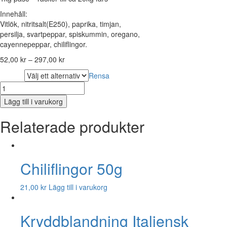
Innehåll:
Vitlök, nitritsalt(E250), paprika, timjan,
persilja, svartpeppar, spiskummin, oregano,
cayennepeppar, chiliflingor.
52,00
kr
–
297,00
kr
Rensa
storlek
Kryddblandning
Cajun
Lägg till i varukorg
mängd
Relaterade produkter
Chiliflingor 50g
21,00
kr
Lägg till i varukorg
Kryddblandning Italiensk