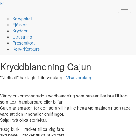
kr
Toggl
naviga
Korvpaket
Fjälster
Kryddor
Utrustning
Presentkort
Korv-/Köttkurs
Kryddblandning Cajun
”Nitritsalt” har lagts i din varukorg.
Visa varukorg
Vår egenkomponerade kryddblandning som passar lika bra till korv
som t.ex. hamburgare eller biffar.
Cajun är smaken för den som vill ha lite hetta vid matlagningen tack
vare att den innehåller chiliflingor.
Säljs i två olika storlekar.
100g burk – räcker till ca 2kg färs
1kg påse – räcker till ca 20kg färs